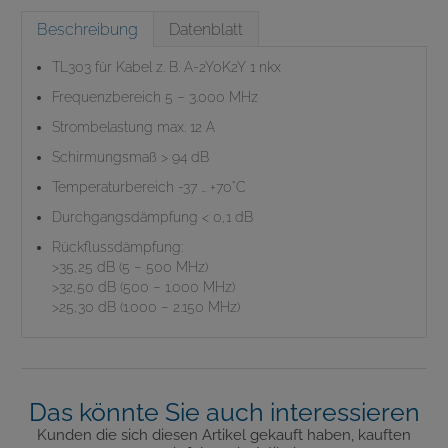
Beschreibung
Datenblatt
TL303 für Kabel z. B. A-2Y0K2Y 1 nkx
Frequenzbereich 5 – 3.000 MHz
Strombelastung max. 12 A
Schirmungsmaß > 94 dB
Temperaturbereich -37 … +70°C
Durchgangsdämpfung < 0,1 dB
Rückflussdämpfung:
>35,25 dB (5 – 500 MHz)
>32,50 dB (500 – 1.000 MHz)
>25,30 dB (1.000 – 2.150 MHz)
Das könnte Sie auch interessieren
Kunden die sich diesen Artikel gekauft haben, kauften