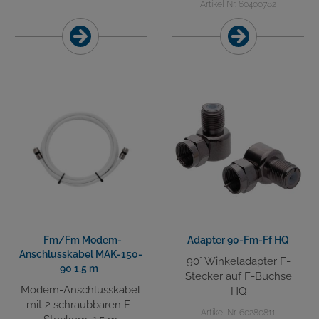
Artikel Nr. 60400782
Fm/Fm Modem-
Adapter 90-Fm-Ff HQ
Anschlusskabel MAK-150-
90° Winkeladapter F-
90 1,5 m
Stecker auf F-Buchse
Modem-Anschlusskabel
HQ
mit 2 schraubbaren F-
Artikel Nr. 60280811