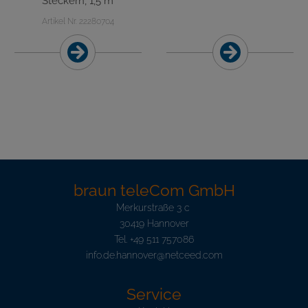
Steckern, 1,5 m
Artikel Nr. 22280704
braun teleCom GmbH
Merkurstraße 3 c
30419 Hannover
Tel.
+49 511 757086
info.de.hannover@netceed.com
Service