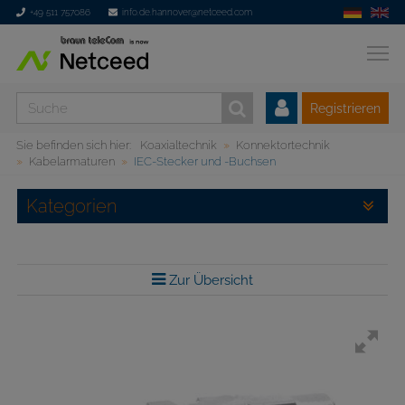
+49 511 757086
info.de.hannover@netceed.com
Registrieren
Sie befinden sich hier:
Koaxialtechnik
Konnektortechnik
Kabelarmaturen
IEC-Stecker und -Buchsen
Kategorien
Zur Übersicht