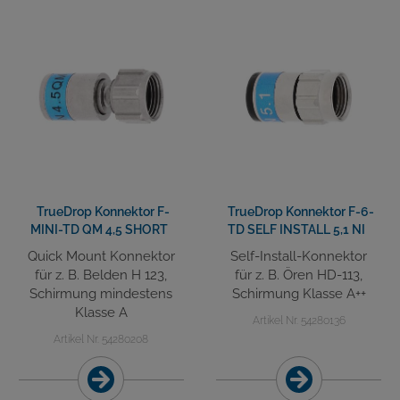
TrueDrop Konnektor F-
TrueDrop Konnektor F-6-
MINI-TD QM 4,5 SHORT
TD SELF INSTALL 5,1 NI
Quick Mount Konnektor
Self-Install-Konnektor
für z. B. Belden H 123,
für z. B. Ören HD-113,
Schirmung mindestens
Schirmung Klasse A++
Klasse A
Artikel Nr. 54280136
Artikel Nr. 54280208