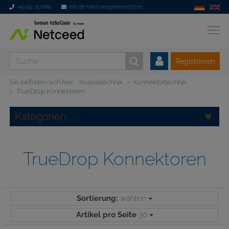
+49 511 757086
info.de.hannover@netceed.com
Registrieren
Sie befinden sich hier:
Koaxialtechnik
Konnektortechnik
TrueDrop Konnektoren
Kategorien
TrueDrop Konnektoren
Sortierung:
wählen
Artikel pro Seite
30