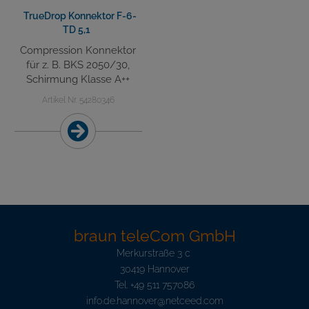
TrueDrop Konnektor F-6-
TD 5,1
Compression Konnektor
für z. B. BKS 2050/30,
Schirmung Klasse A++
Artikel Nr. 54280346
braun teleCom GmbH
Merkurstraße 3 c
30419 Hannover
Tel.
+49 511 757086
info.de.hannover@netceed.com