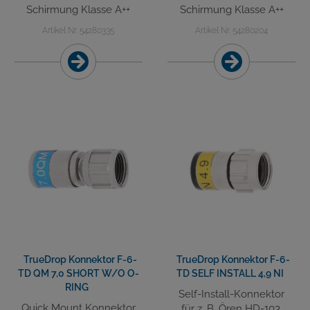
Schirmung Klasse A++
Schirmung Klasse A++
Artikel Nr. 54280335
Artikel Nr. 54280204
TrueDrop Konnektor F-6-
TrueDrop Konnektor F-6-
TD QM 7,0 SHORT W/O O-
TD SELF INSTALL 4,9 NI
RING
Self-Install-Konnektor
Quick Mount Konnektor
für z. B. Ören HD-103,