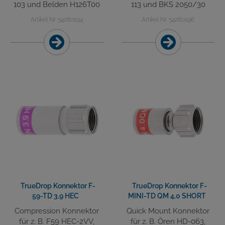
103 und Belden H126T00
113 und BKS 2050/30
Artikel Nr. 54280194
Artikel Nr. 54280196
TrueDrop Konnektor F-
TrueDrop Konnektor F-
59-TD 3,9 HEC
MINI-TD QM 4,0 SHORT
Compression Konnektor
Quick Mount Konnektor
für z. B. F59 HEC-2VV,
für z. B. Ören HD-063,