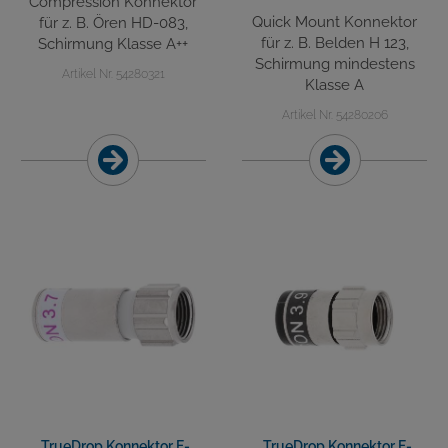
Compression Konnektor
Quick Mount Konnektor
für z. B. Ören HD-083,
für z. B. Belden H 123,
Schirmung Klasse A++
Schirmung mindestens
Artikel Nr. 54280321
Klasse A
Artikel Nr. 54280206
TrueDrop Konnektor F-
TrueDrop Konnektor F-