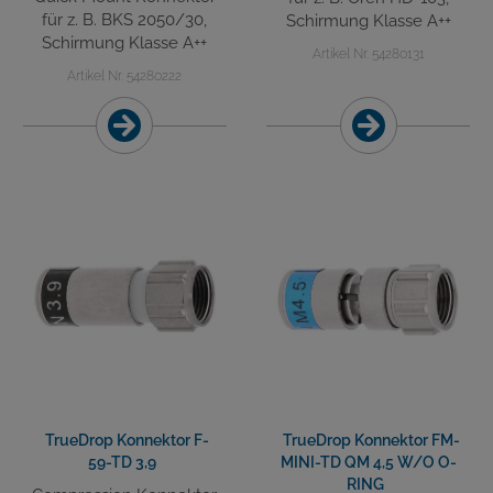
für z. B. BKS 2050/30,
Schirmung Klasse A++
Schirmung Klasse A++
Artikel Nr. 54280131
Artikel Nr. 54280222
TrueDrop Konnektor F-
TrueDrop Konnektor FM-
59-TD 3,9
MINI-TD QM 4,5 W/O O-
RING