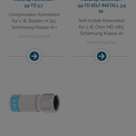
59-TD 3,7
59-TD SELF INSTALL 3,9
NI
Compression Konnektor
Self-Install-Konnektor
für z. B. Belden H 121,
für z. B. Ören HD-083,
Schirmung Klasse A++
Schirmung Klasse A+
Artikel Nr. 54280316
Artikel Nr. 54280121