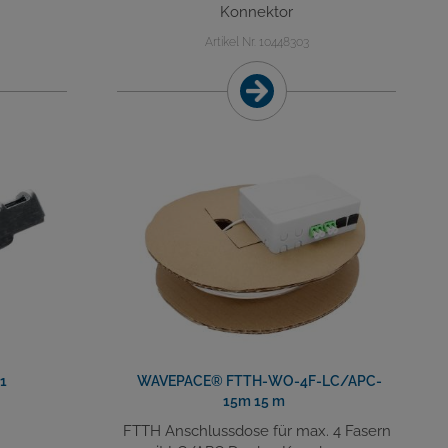
Konnektor
Artikel Nr. 10448303
S1
WAVEPACE® FTTH-WO-4F-LC/APC-
15m 15 m
FTTH Anschlussdose für max. 4 Fasern