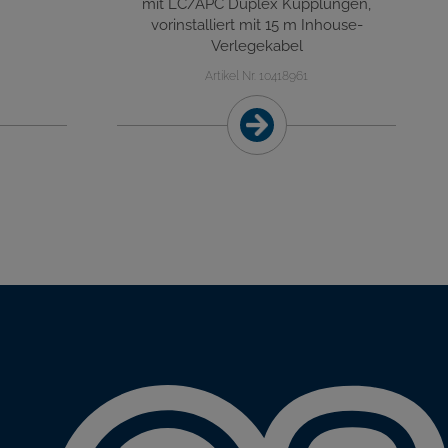
mit LC/APC Duplex Kupplungen,
vorinstalliert mit 15 m Inhouse-
Verlegekabel
Artikel Nr. 10418961