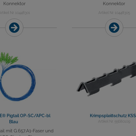
Konnektor
Konnektor
Artikel Nr. 10448301
Artikel Nr. 10448305
® Pigtail OP-SC/APC-bl
Krimpspleißschutz KS
Blau
Artikel Nr. 55680109
ail mit G.657.A1-Faser und