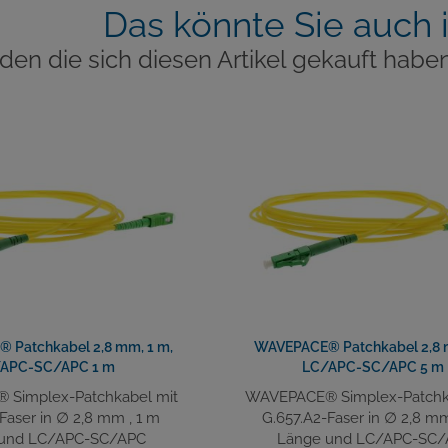
Das könnte Sie auch 
den die sich diesen Artikel gekauft haben
 Patchkabel 2,8 mm, 1 m,
WAVEPACE® Patchkabel 2,8 
APC-SC/APC 1 m
LC/APC-SC/APC 5 m
Simplex-Patchkabel mit
WAVEPACE® Simplex-Patchk
Faser in ∅ 2,8 mm , 1 m
G.657.A2-Faser in ∅ 2,8 mm
und LC/APC-SC/APC
Länge und LC/APC-SC