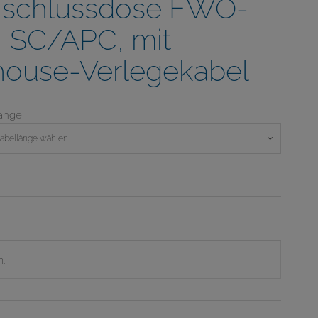
schlussdose FWO-
, SC/APC, mit
house-Verlegekabel
änge:
Kabellänge wählen
n.