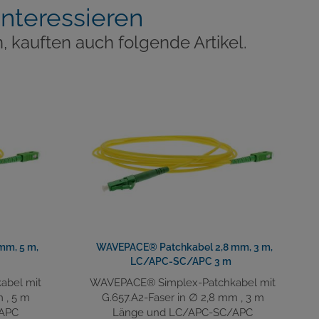
interessieren
, kauften auch folgende Artikel.
mm, 5 m,
WAVEPACE® Patchkabel 2,8 mm, 3 m,
LC/APC-SC/APC 3 m
abel mit
WAVEPACE® Simplex-Patchkabel mit
 , 5 m
G.657.A2-Faser in ∅ 2,8 mm , 3 m
/APC
Länge und LC/APC-SC/APC