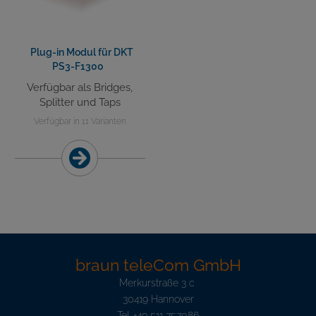
Plug-in Modul für DKT
PS3-F1300
Verfügbar als Bridges,
Splitter und Taps
Verfügbar in 11 Varianten
braun teleCom GmbH
Merkurstraße 3 c
30419 Hannover
Tel.
+49 511 757086