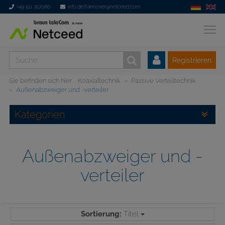
+49 511 757086
info.de.hannover@netceed.com
Registrieren
Sie befinden sich hier:
Koaxialtechnik
Passive Verteiltechnik
Außenabzweiger und -verteiler
Kategorien
Außenabzweiger und -
verteiler
Sortierung:
Titel