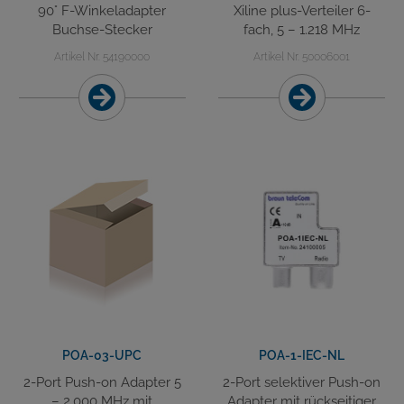
90° F-Winkeladapter
Xiline plus-Verteiler 6-
Buchse-Stecker
fach, 5 – 1.218 MHz
Artikel Nr. 54190000
Artikel Nr. 50006001
POA-03-UPC
POA-1-IEC-NL
2-Port Push-on Adapter 5
2-Port selektiver Push-on
– 2.000 MHz mit
Adapter mit rückseitiger