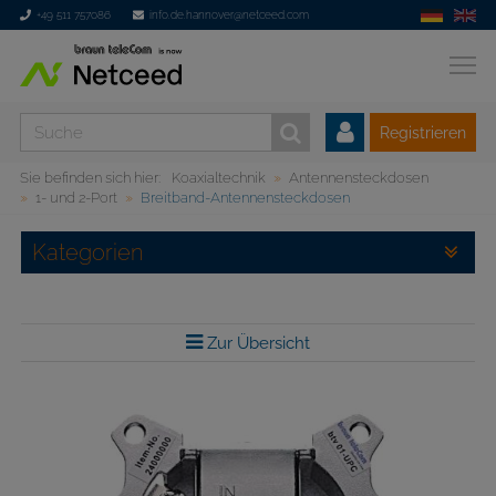
+49 511 757086
info.de.hannover@netceed.com
Registrieren
Sie befinden sich hier:
Koaxialtechnik
Antennensteckdosen
1- und 2-Port
Breitband-Antennensteckdosen
Kategorien
Zur Übersicht