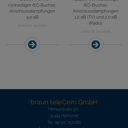
rückseitiger IEC-Buchse,
IEC-Buchse,
Anschlussdämpfungen
Anschlussdämpfungen
4,0 dB
1,0 dB (TV) und 2,0 dB
(Radio)
Artikel Nr. 24100100
Artikel Nr. 24100005
braun teleCom GmbH
Merkurstraße 3 c
30419 Hannover
Tel.
+49 511 757086