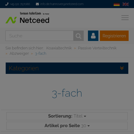
+49 511 757086
info.de.hannover@netceed.com
Registrieren
Sie befinden sich hier:
Koaxialtechnik
Passive Verteiltechnik
Abzweiger
3-fach
Kategorien
3-fach
Sortierung:
Titel
Artikel pro Seite
30