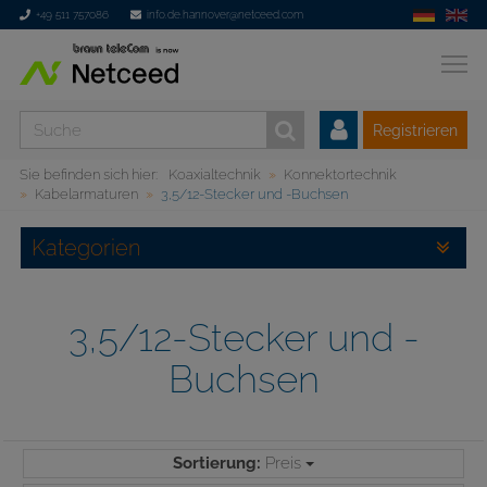
+49 511 757086
info.de.hannover@netceed.com
Registrieren
Sie befinden sich hier:
Koaxialtechnik
Konnektortechnik
Kabelarmaturen
3,5/12-Stecker und -Buchsen
Kategorien
3,5/12-Stecker und -
Buchsen
Sortierung:
Preis